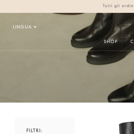
Vai
Tutti gli ord
al
contenuto
LINGUA
SHOP
C
C
IT
EN
FILTRI: