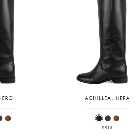
e
 NERO
ACHILLEA, NERA
4
$814