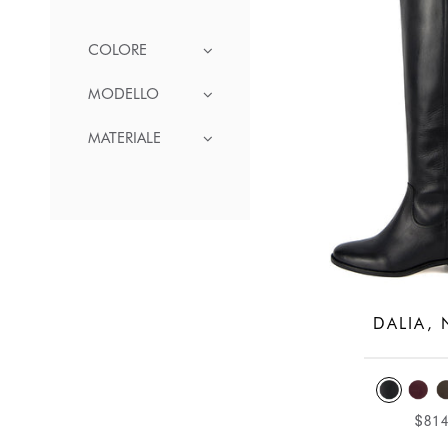
COLORE
CODICE: WINTER15
MODELLO
-15% ORA e ottieni il -30% sul tuo prossimo ordin
MATERIALE
DALIA,
$81