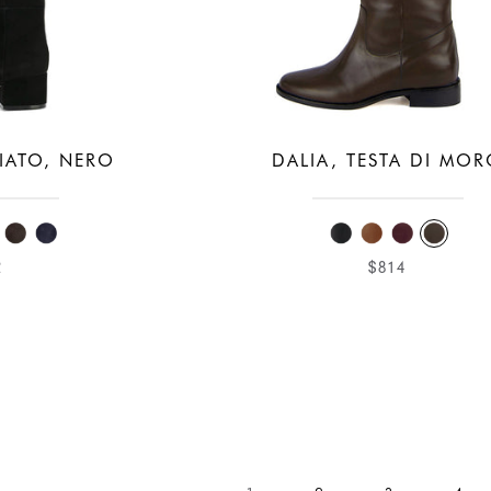
IATO, NERO
DALIA, TESTA DI MO
2
$814