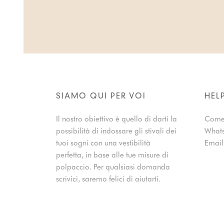
SIAMO QUI PER VOI
HEL
Il nostro obiettivo è quello di darti la
Come
possibilità di indossare gli stivali dei
What
tuoi sogni con una vestibilità
Emai
perfetta, in base alle tue misure di
polpaccio. Per qualsiasi domanda
scrivici, saremo felici di aiutarti.