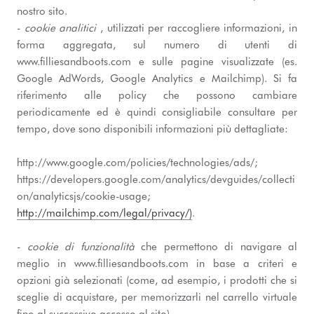
nostro sito.
-
cookie analitici
, utilizzati per raccogliere informazioni, in
forma aggregata, sul numero di utenti di
www.filliesandboots.com e sulle pagine visualizzate (es.
Google AdWords, Google Analytics e Mailchimp). Si fa
riferimento alle policy che possono cambiare
periodicamente ed è quindi consigliabile consultare per
tempo, dove sono disponibili informazioni più dettagliate:
http://www.google.com/policies/technologies/ads/;
https://developers.google.com/analytics/devguides/collecti
on/analyticsjs/cookie-usage;
http://mailchimp.com/legal/privacy/)
.
-
cookie di funzionalità
che permettono di navigare al
meglio in www.filliesandboots.com in base a criteri e
opzioni già selezionati (come, ad esempio, i prodotti che si
sceglie di acquistare, per memorizzarli nel carrello virtuale