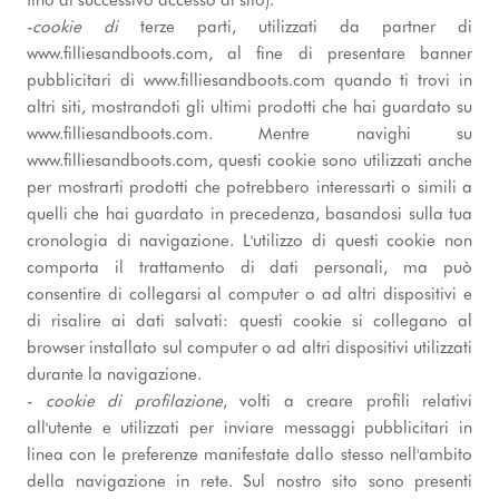
fino al successivo accesso al sito).
-
cookie di
terze parti, utilizzati da partner di
www.filliesandboots.com, al fine di presentare banner
pubblicitari di www.filliesandboots.com quando ti trovi in
altri siti, mostrandoti gli ultimi prodotti che hai guardato su
www.filliesandboots.com. Mentre navighi su
www.filliesandboots.com, questi cookie sono utilizzati anche
per mostrarti prodotti che potrebbero interessarti o simili a
quelli che hai guardato in precedenza, basandosi sulla tua
cronologia di navigazione. L'utilizzo di questi cookie non
comporta il trattamento di dati personali, ma può
consentire di collegarsi al computer o ad altri dispositivi e
di risalire ai dati salvati: questi cookie si collegano al
browser installato sul computer o ad altri dispositivi utilizzati
durante la navigazione.
-
cookie di profilazione
, volti a creare profili relativi
all'utente e utilizzati per inviare messaggi pubblicitari in
linea con le preferenze manifestate dallo stesso nell'ambito
della navigazione in rete. Sul nostro sito sono presenti