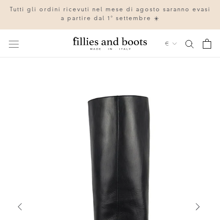
Vai
Tutti gli ordini ricevuti nel mese di agosto saranno evasi
al
a partire dal 1° settembre ☀️
contenuto
Valuta
€
IT
EN