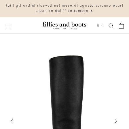
Vai
Tutti gli ordini ricevuti nel mese di agosto saranno evasi
al
a partire dal 1° settembre ☀️
contenuto
Valuta
€
IT
EN