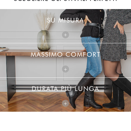
SU MISURA
+
MASSIMO COMFORT
+
DURATA PIÙ LUNGA
+