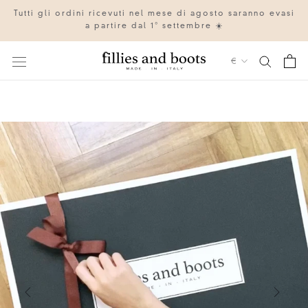
Vai
Tutti gli ordini ricevuti nel mese di agosto saranno evasi
al
a partire dal 1° settembre ☀️
contenuto
Valuta
€
IT
EN