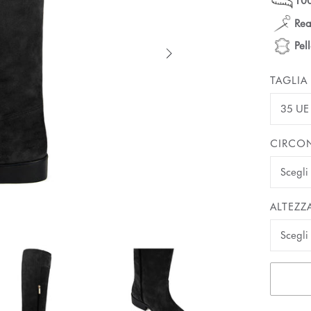
100
Rea
Pel
TAGLIA
35 UE
CIRCON
ALTEZZ