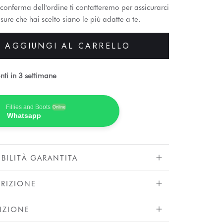
conferma dell'ordine ti contatteremo per assicurarci
sure che hai scelto siano le più adatte a te.
AGGIUNGI AL CARRELLO
nti in 3 settimane
Fillies and Boots
Online
Whatsapp
IBILITÀ GARANTITA
RIZIONE
IZIONE