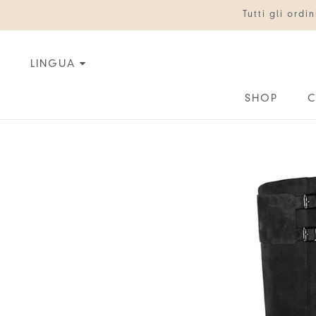
Vai
Tutti gli ord
al
contenuto
LINGUA
SHOP
C
C
IT
EN