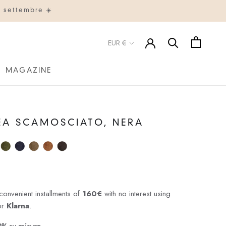
° settembre ☀️
Valuta
EUR €
MAGAZINE
MAGAZINE
EA SCAMOSCIATO, NERA
convenient installments of
160€
with no interest using
or
Klarna
.