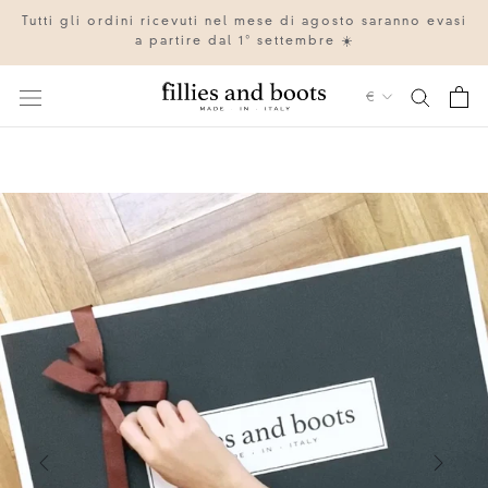
Vai
Tutti gli ordini ricevuti nel mese di agosto saranno evasi
al
a partire dal 1° settembre ☀️
contenuto
Valuta
€
IT
EN