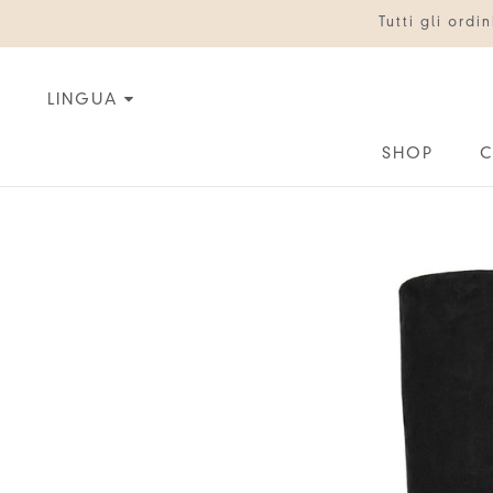
Vai
Tutti gli ord
al
contenuto
LINGUA
SHOP
C
C
IT
EN