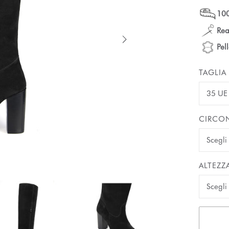
100
Rea
Pel
TAGLIA
35 UE
CIRCON
ALTEZZ