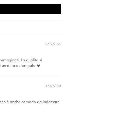
19/12/2025
immaginati. La qualità si
i un altro autoregalo ❤️
11/09/2025
l tacco è anche comodo da indossare