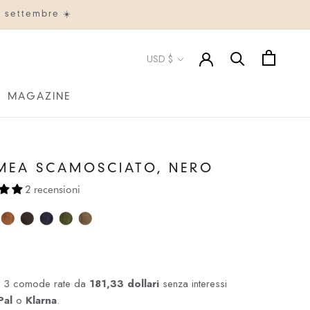
° settembre ☀️
Valuta
USD $
MAGAZINE
MAGAZINE
MEA SCAMOSCIATO, NERO
2 recensioni
n 3 comode rate da
181,33 dollari
senza interessi
Pal
o
Klarna
.