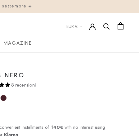
° settembre ☀️
Valuta
EUR €
MAGAZINE
MAGAZINE
S NERO
8 recensioni
convenient installments of
140€
with no interest using
or
Klarna
.