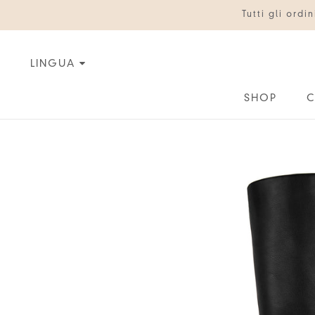
Vai
Tutti gli ord
al
contenuto
LINGUA
SHOP
C
C
IT
EN