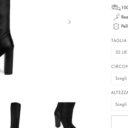
100
Rea
Pel
TAGLIA
35 UE
CIRCON
ALTEZZ