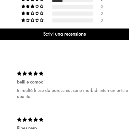
0
0
0
Scrivi una recensione
belli e comodi
In realtà li uso da parecchio, sono morbidi internamente e 
qualità
Ribes nero