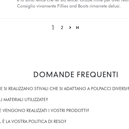
e io sono felice che lei sia felice! Grazie mille per aver reali
Consiglio vivamente Fillies and Boots rimarrete delusi.
1
2
DOMANDE FREQUENTI
 SI REALIZZANO STIVALI CHE SI ADATTANO A POLPACCI DIVERSI
I MATERIALI UTILIZZATE?
 VENGONO REALIZZATI I VOSTRI PRODOTTI?
 È LA VOSTRA POLITICA DI RESO?