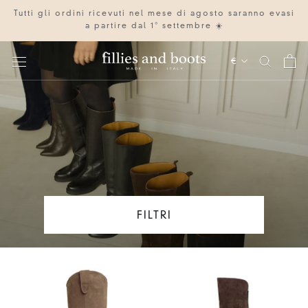
Vai
Tutti gli ordini ricevuti nel mese di agosto saranno evasi
al
a partire dal 1° settembre ☀️
contenuto
Valuta
€
IT
EN
FILTRI
CODICE: WINTER15