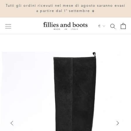
Vai
Tutti gli ordini ricevuti nel mese di agosto saranno evasi
al
a partire dal 1° settembre ☀️
contenuto
Valuta
€
IT
EN