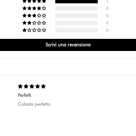
1
0
0
0
0
Scrivi una recensione
Perfetti
Calzata perfetta