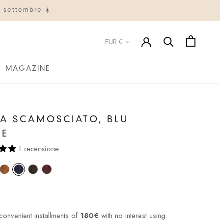
° settembre ☀️
Valuta
EUR €
MAGAZINE
MAGAZINE
A SCAMOSCIATO, BLU
TE
1 recensione
convenient installments of
180€
with no interest using