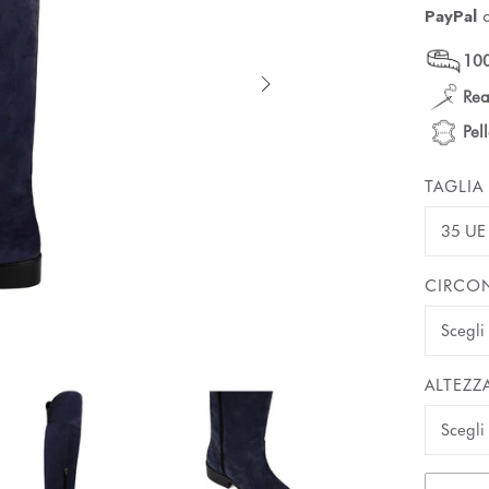
PayPal
100
Rea
Pel
TAGLIA
35 UE
CIRCON
ALTEZZ