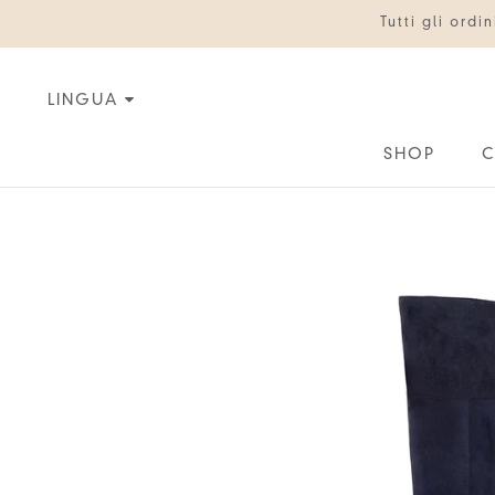
Vai
Tutti gli ord
al
contenuto
LINGUA
SHOP
C
C
IT
EN