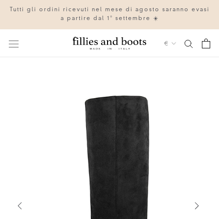
Vai
Tutti gli ordini ricevuti nel mese di agosto saranno evasi
al
a partire dal 1° settembre ☀️
contenuto
Valuta
€
IT
EN