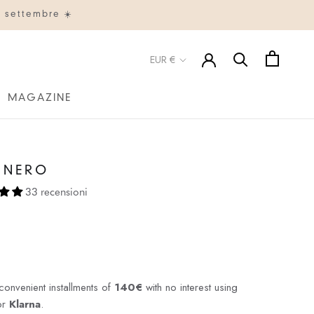
° settembre ☀️
Valuta
EUR €
MAGAZINE
MAGAZINE
, NERO
33 recensioni
convenient installments of
140€
with no interest using
or
Klarna
.