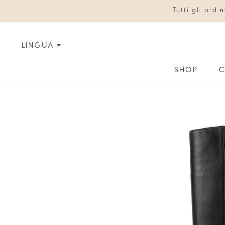
Vai
Tutti gli ord
al
contenuto
LINGUA
SHOP
C
C
IT
EN