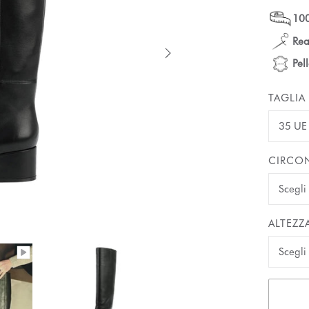
100
Rea
Pel
TAGLIA
35 UE
CIRCON
ALTEZZ