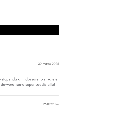
30 marzo 2026
e stupenda di indossare lo stivale e
 davvero, sono super soddisfatta!
12/02/2026