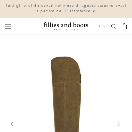
Vai
Tutti gli ordini ricevuti nel mese di agosto saranno evasi
al
a partire dal 1° settembre ☀️
contenuto
Valuta
€
IT
EN