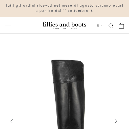
Vai
Tutti gli ordini ricevuti nel mese di agosto saranno evasi
al
a partire dal 1° settembre ☀️
contenuto
Valuta
€
IT
EN